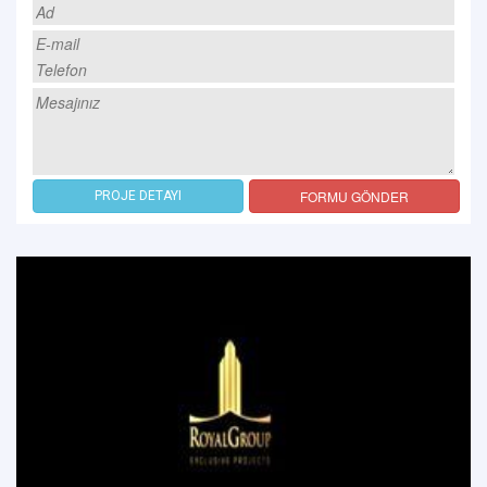
FORMU GÖNDER
PROJE DETAYI