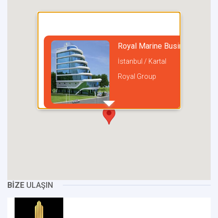
Royal Marine Business Cente
İstanbul / Kartal
Royal Group
incel
BİZE
ULAŞIN