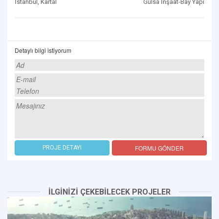
İstanbul, Kartal
Gülsa İnşaat-Bay Yapı
Detaylı bilgi istiyorum
FORMU GÖNDER
PROJE DETAYI
İLGİNİZİ ÇEKEBİLECEK PROJELER