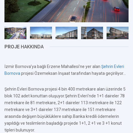
PROJE
HAKKINDA
İzmir Bornova’ya bağlı Erzene Mahallesi’ne yer alan
Şehrin Evleri
Bornova
projesi Özemeksan İnşaat tarafından hayata geçiriliyor...
Şehrin Evleri Bornova projesi 4 bin 400 metrekare alan üzerinde 5
blok 102 adet konuttan oluşuyor.Şehrin Evleri’nde 1+1 daireler 78
metrekare ile 81 metrekare, 2+1 daireler 113 metrekare ile 122
metrekare ve 3+1 daireler 137 metrekare ile 151 metrekare
arasında değişen büyüklüklere sahip.Banka kredili ödemelerin
yapıldığı ve teslimlerin başladığı projede 1+1, 2 +1 ve 3 +1 konut
tipleri bulunuyor.