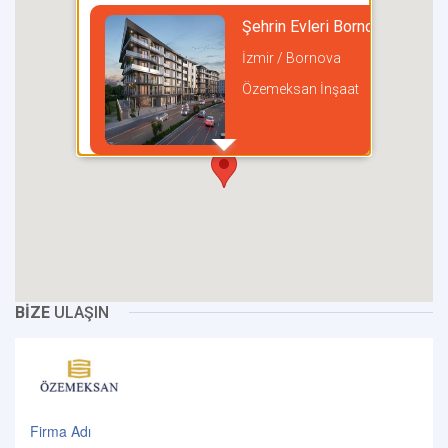
Şehrin Evleri Bornova
İzmir / Bornova
Özemeksan İnşaat
incel
BİZE
ULAŞIN
Firma Adı