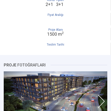
Konut Tipleri
2+1 3+1
Fiyat Aralığı
Proje Alanı
2
1500 m
Teslim Tarihi
PROJE
FOTOĞRAFLARI