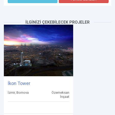
İLGİNİZİ ÇEKEBİLECEK PROJELER
İkon Tower
İzmir, Bornova
Özemeksan
İnşaat