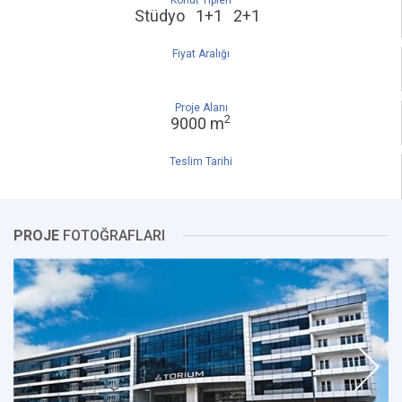
Konut Tipleri
Stüdyo 1+1 2+1
Fiyat Aralığı
Proje Alanı
2
9000 m
Teslim Tarihi
PROJE
FOTOĞRAFLARI