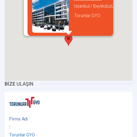
İstanbul / Beylikdüzü
Torunlar GYO
incel
BİZE
ULAŞIN
Firma Adı
:
Torunlar GYO