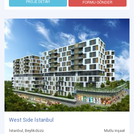
FORMU GÖNDER
PROJE DETAYI
West Side İstanbul
İstanbul, Beylikdüzü
Mutlu inşaat