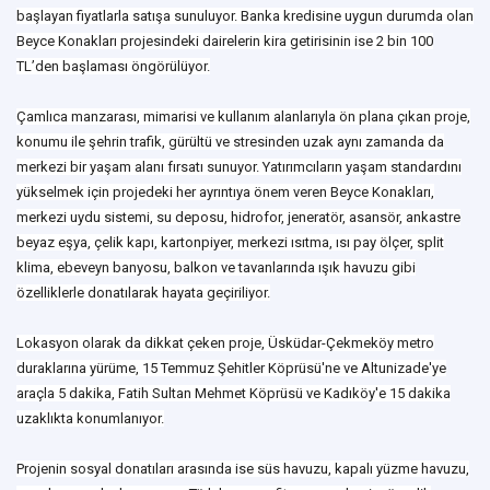
başlayan fiyatlarla satışa sunuluyor. Banka kredisine uygun durumda olan
Beyce Konakları projesindeki dairelerin kira getirisinin ise 2 bin 100
TL’den başlaması öngörülüyor.
Çamlıca manzarası, mimarisi ve kullanım alanlarıyla ön plana çıkan proje,
konumu ile şehrin trafik, gürültü ve stresinden uzak aynı zamanda da
merkezi bir yaşam alanı fırsatı sunuyor. Yatırımcıların yaşam standardını
yükselmek için projedeki her ayrıntıya önem veren Beyce Konakları,
merkezi uydu sistemi, su deposu, hidrofor, jeneratör, asansör, ankastre
beyaz eşya, çelik kapı, kartonpiyer, merkezi ısıtma, ısı pay ölçer, split
klima, ebeveyn banyosu, balkon ve tavanlarında ışık havuzu gibi
özelliklerle donatılarak hayata geçiriliyor.
Lokasyon olarak da dikkat çeken proje, Üsküdar-Çekmeköy metro
duraklarına yürüme, 15 Temmuz Şehitler Köprüsü'ne ve Altunizade'ye
araçla 5 dakika, Fatih Sultan Mehmet Köprüsü ve Kadıköy'e 15 dakika
uzaklıkta konumlanıyor.
Projenin sosyal donatıları arasında ise süs havuzu, kapalı yüzme havuzu,