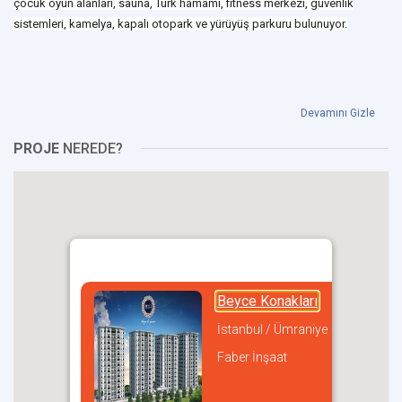
çocuk oyun alanları, sauna, Türk hamamı, fitness merkezi, güvenlik
sistemleri, kamelya, kapalı otopark ve yürüyüş parkuru bulunuyor.
Devamını Gizle
PROJE
NEREDE?
Beyce Konakları
İstanbul / Ümraniye
Faber İnşaat
incel