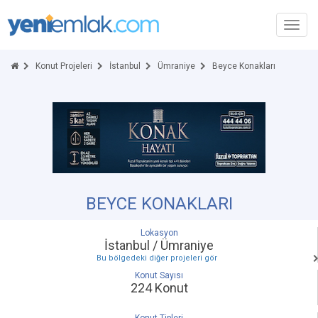
Toggl
navig
Konut Projeleri
İstanbul
Ümraniye
Beyce Konakları
BEYCE KONAKLARI
Lokasyon
İstanbul / Ümraniye
Bu bölgedeki diğer projeleri gör
Konut Sayısı
224 Konut