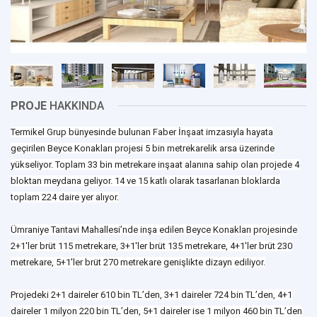
PROJE
HAKKINDA
Termikel Grup bünyesinde bulunan Faber İnşaat imzasıyla hayata
geçirilen Beyce Konakları projesi 5 bin metrekarelik arsa üzerinde
yükseliyor. Toplam 33 bin metrekare inşaat alanına sahip olan projede 4
bloktan meydana geliyor. 14 ve 15 katlı olarak tasarlanan bloklarda
toplam 224 daire yer alıyor.
Ümraniye Tantavi Mahallesi’nde inşa edilen Beyce Konakları projesinde
2+1'ler brüt 115 metrekare, 3+1'ler brüt 135 metrekare, 4+1'ler brüt 230
metrekare, 5+1'ler brüt 270 metrekare genişlikte dizayn ediliyor.
Projedeki 2+1 daireler 610 bin TL’den, 3+1 daireler 724 bin TL’den, 4+1
daireler 1 milyon 220 bin TL’den, 5+1 daireler ise 1 milyon 460 bin TL’den