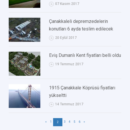
07 Kasım 2017
Çanakkaleli depremzedelerin
konutları 6 ayda teslim edilecek
20 Eylül 2017
Eviş Dumanlı Kent fiyatları belli oldu
19 Temmuz 2017
1915 Çanakkale Köprüsü fiyatları
yükseltti
14 Temmuz 2017
«
1
3
4
5
6
»
2