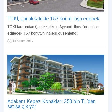
TOKİ, Çanakkale'de 157 konut inşa edecek
TOKİ tarafından Çanakkale’nin Ayvacık İlçesi’nde inşa
edilecek 157 konutun ihalesi düzenlendi.
15 Kasım 2017
Adakent Kepez Konakları 350 bin TL’den
satışa çıkıyor