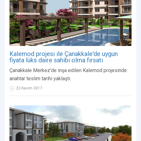
Kalemod projesi ile Çanakkale'de uygun
fiyata lüks daire sahibi olma fırsatı
Çanakkale Merkez'de inşa edilen Kalemod projesinde
anahtar teslim tarihi yaklaştı.
22 Kasım 2017