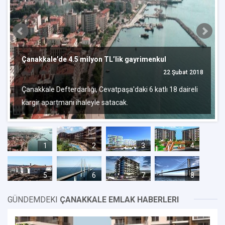
Çanakkale’de 4.5 milyon TL’lik gayrimenkul
22 Şubat 2018
Çanakkale Defterdarlığı, Cevatpaşa'daki 6 katlı 18 daireli
kargir apartmanı ihaleyle satacak.
1
2
3
4
5
6
7
8
GÜNDEMDEKI
ÇANAKKALE EMLAK HABERLERI