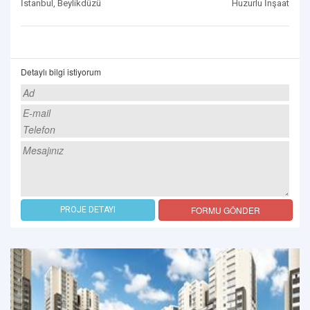
İstanbul, Beylikdüzü
Huzurlu İnşaat
Detaylı bilgi istiyorum
FORMU GÖNDER
PROJE DETAYI