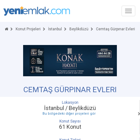
Toggl
navig
Konut Projeleri
İstanbul
Beylikdüzü
Cemtaş Gürpınar Evleri
CEMTAŞ GÜRPINAR EVLERI
Lokasyon
İstanbul / Beylikdüzü
Bu bölgedeki diğer projeleri gör
Konut Sayısı
61 Konut