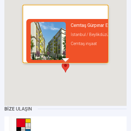
Cemtaş Gürpınar Evleri
İstanbul / Beylikdüzü
Cemtaş inşaat
incel
BİZE
ULAŞIN