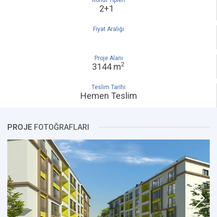
Konut Tipleri
2+1
Fiyat Aralığı
Proje Alanı
2
3144 m
Teslim Tarihi
Hemen Teslim
PROJE
FOTOĞRAFLARI