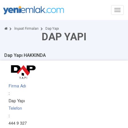
Toggl
navig
İnşaat Firmaları
Dap Yapı
DAP YAPI
Dap Yapı HAKKINDA
Firma Adı
:
Dap Yapı
Telefon
:
444 9 327