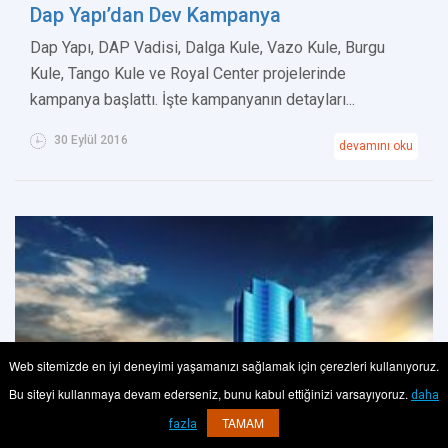
Dap Yapı’dan Dev Kampanya
Dap Yapı, DAP Vadisi, Dalga Kule, Vazo Kule, Burgu
Kule, Tango Kule ve Royal Center projelerinde
kampanya başlattı. İşte kampanyanın detayları...
30 Eylül 2016
devamını oku
Web sitemizde en iyi deneyimi yaşamanızı sağlamak için çerezleri kullanıyoruz.
Bu siteyi kullanmaya devam ederseniz, bunu kabul ettiğinizi varsayıyoruz.
daha
TAMAM
fazla