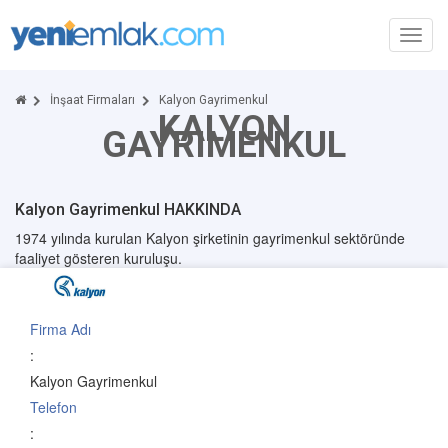
Toggl
navig
İnşaat Firmaları
Kalyon Gayrimenkul
KALYON
GAYRIMENKUL
Kalyon Gayrimenkul HAKKINDA
1974 yılında kurulan Kalyon şirketinin gayrimenkul sektöründe
faaliyet gösteren kuruluşu.
Firma Adı
:
Kalyon Gayrimenkul
Telefon
: