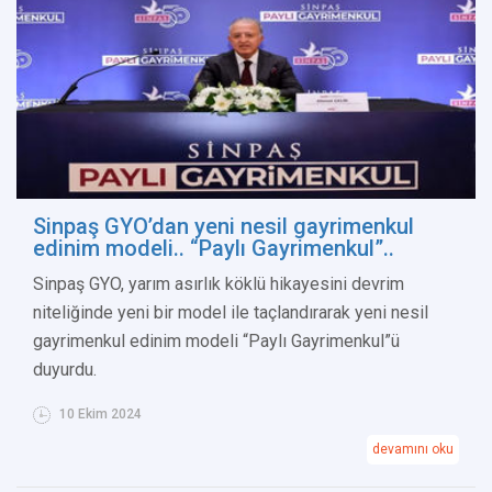
Sinpaş GYO’dan yeni nesil gayrimenkul
edinim modeli.. “Paylı Gayrimenkul”..
Sinpaş GYO, yarım asırlık köklü hikayesini devrim
niteliğinde yeni bir model ile taçlandırarak yeni nesil
gayrimenkul edinim modeli “Paylı Gayrimenkul”ü
duyurdu.
10 Ekim 2024
devamını oku