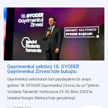
Gayrimenkul sektörü 18. GYODER
Gayrimenkul Zirvesi’nde buluştu
Gayrimenkul sektörünün tüm paydaşlarını bir araya
getiren 18. GYODER Gayrimenkul Zirvesi, bu yıl “Şehrini
Vicdanla Tamamla” mottosuyla 25-26 Ekim 2023’te
İstanbul Kongre Merkezi’nde gerçekleşti.
26 Ekim 2023