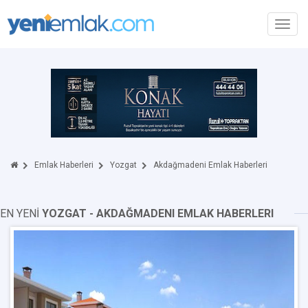
Toggl
navig
Emlak Haberleri
Yozgat
Akdağmadeni Emlak Haberleri
EN YENİ
YOZGAT - AKDAĞMADENI EMLAK HABERLERI