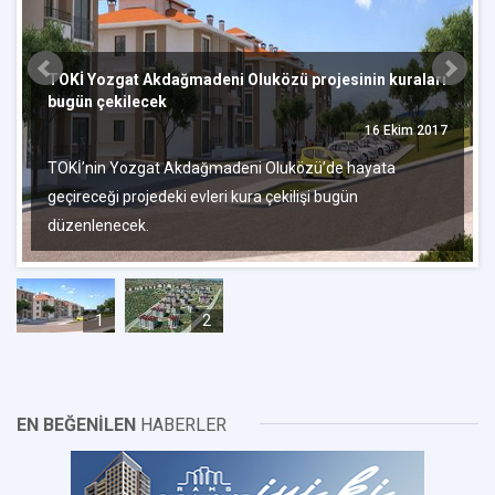
TOKİ Yozgat Akdağmadeni Oluközü projesinin kuraları
bugün çekilecek
16 Ekim 2017
TOKİ’nin Yozgat Akdağmadeni Oluközü’de hayata
geçireceği projedeki evleri kura çekilişi bugün
düzenlenecek.
1
2
EN BEĞENİLEN
HABERLER