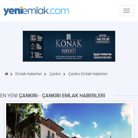
Toggl
navig
Emlak Haberleri
Çankırı
Çankırı Emlak Haberleri
EN YENİ
ÇANKIRI - ÇANKIRI EMLAK HABERLERI