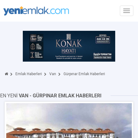
Toggl
navig
Emlak Haberleri
Van
Gürpınar Emlak Haberleri
EN YENİ
VAN - GÜRPINAR EMLAK HABERLERI