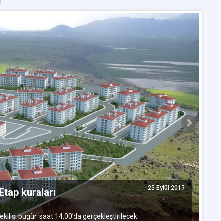
I
25 Eylül 2017
Etap kuraları
G
b
ekilişi bugün saat 14.00’da gerçekleştirilecek.
TO