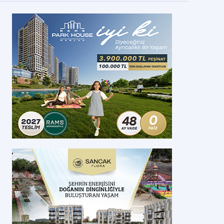
aziantep İslahiye Fevzipaşa TOKİ 3. Etap ihalesi
ugün yapılacak
Kİ, Gaziantep İslahiye Fevzipaşa Mahallesi’nde inşa edilecek 3. Projesin