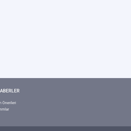
HABERLER
 Önerileri
rımlar