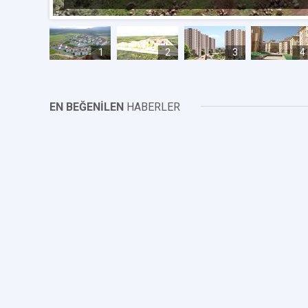
1
2
3
4
EN BEĞENİLEN
HABERLER