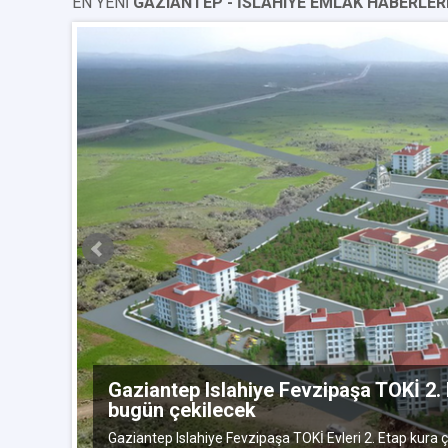
EN YENİ
GAZIANTEP - İSLAHIYE EMLAK HABERLER
bat 2016
Gaziantep Islahiye Fevzipaşa TOKİ 2. 
bugün çekilecek
eri
Gaziantep Islahiye Fevzipaşa TOKİ Evleri 2. Etap kura ç