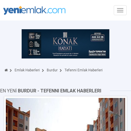
Toggl
navig
Emlak Haberleri
Burdur
Tefenni Emlak Haberleri
EN YENİ
BURDUR - TEFENNI EMLAK HABERLERI