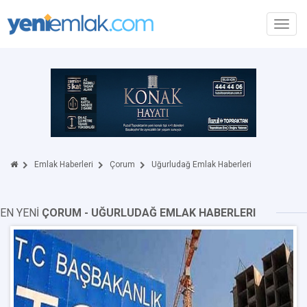
Toggl
navig
Emlak Haberleri
Çorum
Uğurludağ Emlak Haberleri
EN YENİ
ÇORUM - UĞURLUDAĞ EMLAK HABERLERI