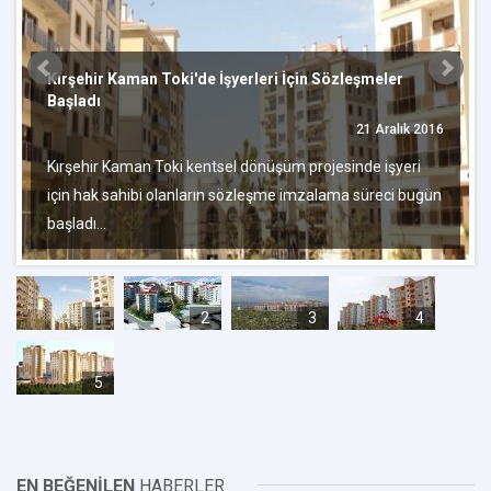
Kırşehir Kaman Toki'de İşyerleri İçin Sözleşmeler
Başladı
21 Aralık 2016
Kırşehir Kaman Toki kentsel dönüşüm projesinde işyeri
için hak sahibi olanların sözleşme imzalama süreci bugün
başladı...
1
2
3
4
5
EN BEĞENİLEN
HABERLER