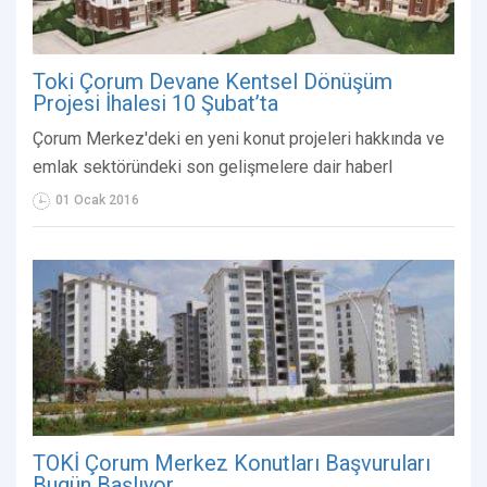
Toki Çorum Devane Kentsel Dönüşüm
Projesi İhalesi 10 Şubat’ta
Çorum Merkez'deki en yeni konut projeleri hakkında ve
emlak sektöründeki son gelişmelere dair haberl
01 Ocak 2016
TOKİ Çorum Merkez Konutları Başvuruları
Bugün Başlıyor