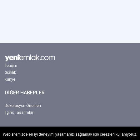
İletişim
Gizlilik
Künye
DİĞER HABERLER
Dekorasyon Önerileri
İlginç Tasarımlar
Web sitemizde en iyi deneyimi yaşamanızı sağlamak için çerezleri kullanıyoruz.
Copyright © 2017-2026 Yeniemlak. Tum hakkı Netbu Ltd. Şti'ye aittir.