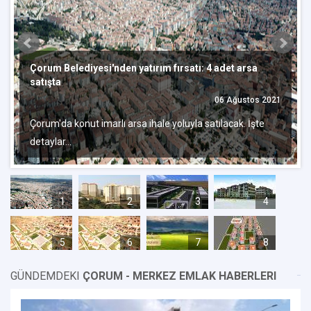
Çorum Belediyesi'nden yatırım fırsatı: 4 adet arsa
satışta
06 Ağustos 2021
Çorum'da konut imarlı arsa ihale yoluyla satılacak. İşte
detaylar…
1
2
3
4
5
6
7
8
GÜNDEMDEKI
ÇORUM - MERKEZ EMLAK HABERLERI